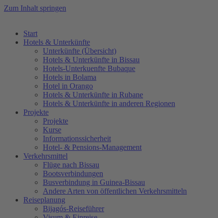
Zum Inhalt springen
Start
Hotels & Unterkünfte
Unterkünfte (Übersicht)
Hotels & Unterkünfte in Bissau
Hotels-Unterkuenfte Bubaque
Hotels in Bolama
Hotel in Orango
Hotels & Unterkünfte in Rubane
Hotels & Unterkünfte in anderen Regionen
Projekte
Projekte
Kurse
Informationssicherheit
Hotel- & Pensions-Management
Verkehrsmittel
Flüge nach Bissau
Bootsverbindungen
Busverbindung in Guinea-Bissau
Andere Arten von öffentlichen Verkehrsmitteln
Reiseplanung
Bijagós-Reiseführer
Visum & Einreise