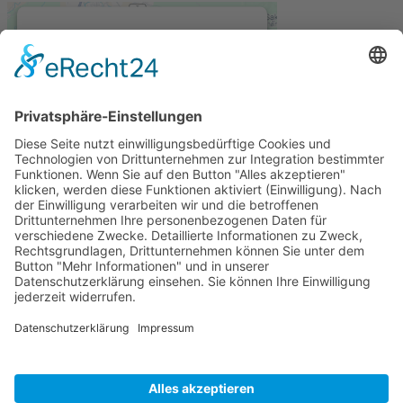
Wir benötigen Ihre
Zustimmung, um den
Google Maps-Service zu
laden!
Wir verwenden einen Service eines
Drittanbieters, um Karteninhalte
einzubetten. Dieser Service kann
Daten zu Ihren Aktivitäten
sammeln. Bitte lesen Sie die Details
durch und stimmen Sie der
Nutzung des Service zu, um diese
Karte anzuzeigen.
Eine Webseite von Pfeiffer-IT
Mehr Informationen
Datenschutz für die Webseite von Datenschutz-Suedwesten.de
Akzeptieren
powered by
Usercentrics Consent