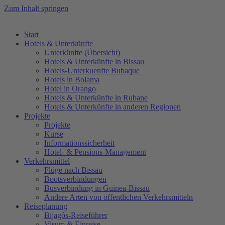
Zum Inhalt springen
Start
Hotels & Unterkünfte
Unterkünfte (Übersicht)
Hotels & Unterkünfte in Bissau
Hotels-Unterkuenfte Bubaque
Hotels in Bolama
Hotel in Orango
Hotels & Unterkünfte in Rubane
Hotels & Unterkünfte in anderen Regionen
Projekte
Projekte
Kurse
Informationssicherheit
Hotel- & Pensions-Management
Verkehrsmittel
Flüge nach Bissau
Bootsverbindungen
Busverbindung in Guinea-Bissau
Andere Arten von öffentlichen Verkehrsmitteln
Reiseplanung
Bijagós-Reiseführer
Visum & Einreise