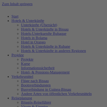
Zum Inhalt springen
Start
Hotels & Unterkünfte
Unterkünfte (Übersicht)
Hotels & Unterkünfte in Bissau
Hotels-Unterkuenfte Bubaque
Hotels in Bolama
Hotel in Orango
Hotels & Unterkünfte in Rubane
Hotels & Unterkünfte in anderen Regionen
Projekte
Projekte
Kurse
Informationssicherheit
Hotel- & Pensions-Management
Verkehrsmittel
Flüge nach Bissau
Bootsverbindungen
Busverbindung in Guinea-Bissau
Andere Arten von öffentlichen Verkehrsmitteln
Reiseplanung
Bijagós-Reiseführer
Visum & Einreise