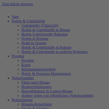
Zum Inhalt springen
Start
Hotels & Unterkünfte
Unterkünfte (Übersicht)
Hotels & Unterkünfte in Bissau
Hotels-Unterkuenfte Bubaque
Hotels in Bolama
Hotel in Orango
Hotels & Unterkünfte in Rubane
Hotels & Unterkünfte in anderen Regionen
Projekte
Projekte
Kurse
Informationssicherheit
Hotel- & Pensions-Management
Verkehrsmittel
Flüge nach Bissau
Bootsverbindungen
Busverbindung in Guinea-Bissau
Andere Arten von öffentlichen Verkehrsmitteln
Reiseplanung
Bijagós-Reiseführer
Visum & Einreise