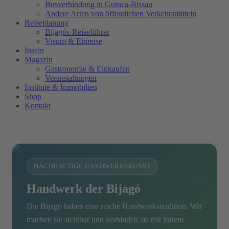
Busverbindung in Guinea-Bissau
Andere Arten von öffentlichen Verkehrsmitteln
Reiseplanung
Bijagós-Reiseführer
Visum & Einreise
Inseln
Magazin
Gastronomie & Einkaufen
Veranstaltungen
Institute & Immobilien
Shop
Kontakt
NACHHALTIGE HANDWERKSKUNST
Handwerk der Bijagó
Die Bijagó haben eine reiche Handwerkstradition. Wir
machen sie sichtbar und verbinden sie mit fairem