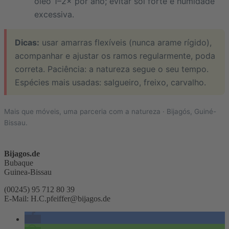
óleo 1–2× por ano; evitar sol forte e humidade
excessiva.
Dicas:
usar amarras flexíveis (nunca arame rígido),
acompanhar e ajustar os ramos regularmente, poda
correta. Paciência: a natureza segue o seu tempo.
Espécies mais usadas: salgueiro, freixo, carvalho.
Mais que móveis, uma parceria com a natureza · Bijagós, Guiné-
Bissau.
Bijagos.de
Bubaque
Guinea-Bissau
(00245) 95 712 80 39
E-Mail: H.C.pfeiffer@bijagos.de