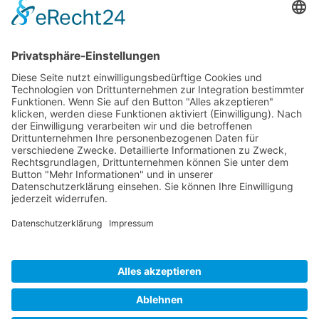
Wir benötigen Ihre
Zustimmung, um den
Google Maps-Service zu
laden!
Wir verwenden einen Service eines
Drittanbieters, um Karteninhalte
einzubetten. Dieser Service kann
Daten zu Ihren Aktivitäten
sammeln. Bitte lesen Sie die Details
durch und stimmen Sie der
Nutzung des Service zu, um diese
Karte anzuzeigen.
Eine Webseite von Pfeiffer-IT
Mehr Informationen
Datenschutz für die Webseite von Datenschutz-Suedwesten.de
Akzeptieren
powered by
Usercentrics Consent