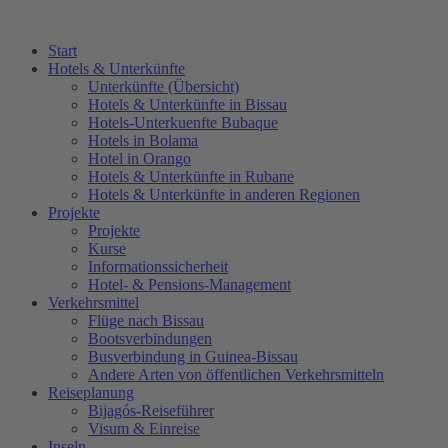
Zum
Inhalt
Start
springen
Hotels & Unterkünfte
Unterkünfte (Übersicht)
Hotels & Unterkünfte in Bissau
Hotels-Unterkuenfte Bubaque
Hotels in Bolama
Hotel in Orango
Hotels & Unterkünfte in Rubane
Hotels & Unterkünfte in anderen Regionen
Projekte
Projekte
Kurse
Informationssicherheit
Hotel- & Pensions-Management
Verkehrsmittel
Flüge nach Bissau
Bootsverbindungen
Busverbindung in Guinea-Bissau
Andere Arten von öffentlichen Verkehrsmitteln
Reiseplanung
Bijagós-Reiseführer
Visum & Einreise
Inseln