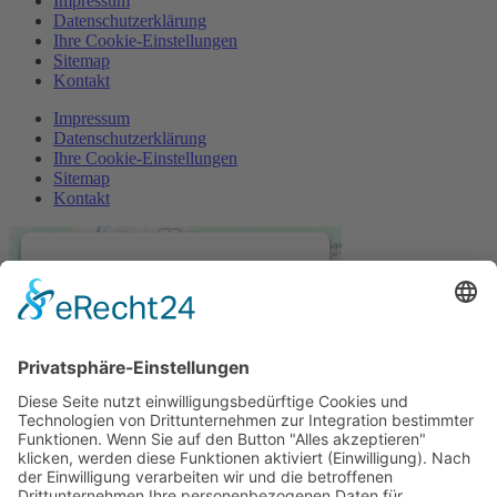
Impressum
Datenschutzerklärung
Ihre Cookie-Einstellungen
Sitemap
Kontakt
Impressum
Datenschutzerklärung
Ihre Cookie-Einstellungen
Sitemap
Kontakt
Wir benötigen Ihre
Zustimmung, um den
Google Maps-Service zu
laden!
Wir verwenden einen Service eines
Drittanbieters, um Karteninhalte
einzubetten. Dieser Service kann
Daten zu Ihren Aktivitäten
sammeln. Bitte lesen Sie die Details