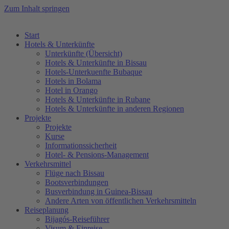
Zum Inhalt springen
Start
Hotels & Unterkünfte
Unterkünfte (Übersicht)
Hotels & Unterkünfte in Bissau
Hotels-Unterkuenfte Bubaque
Hotels in Bolama
Hotel in Orango
Hotels & Unterkünfte in Rubane
Hotels & Unterkünfte in anderen Regionen
Projekte
Projekte
Kurse
Informationssicherheit
Hotel- & Pensions-Management
Verkehrsmittel
Flüge nach Bissau
Bootsverbindungen
Busverbindung in Guinea-Bissau
Andere Arten von öffentlichen Verkehrsmitteln
Reiseplanung
Bijagós-Reiseführer
Visum & Einreise